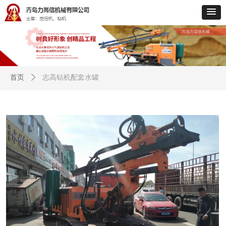
首页
ꄲ
志高钻机配套水罐