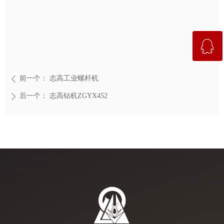
ꁗ
QQ客服
前一个：
志高工业螺杆机
ꄴ
后一个：
志高钻机ZGYX452
ꄲ