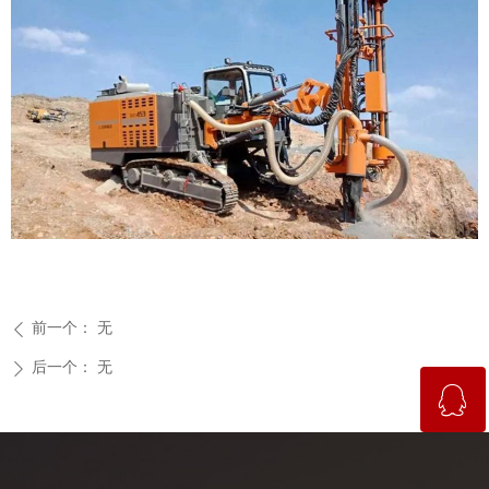
前一个：
无
ꄴ
后一个：
无
ꄲ
ꁗ
QQ客服